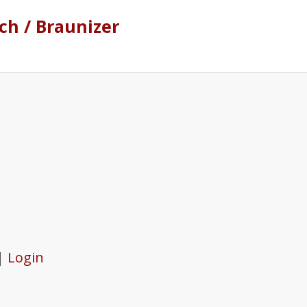
h / Braunizer
 |
Login