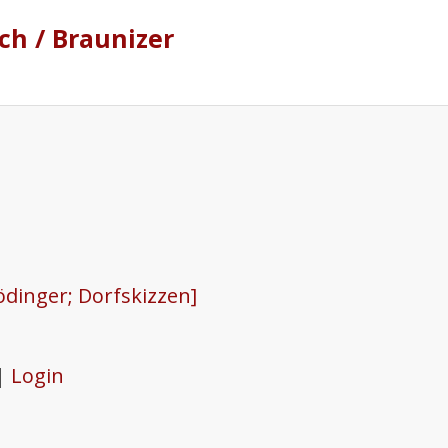
h / Braunizer
ödinger; Dorfskizzen]
 |
Login