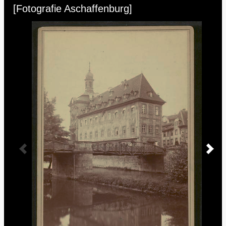
Media Viewer
[Fotografie Aschaffenburg]