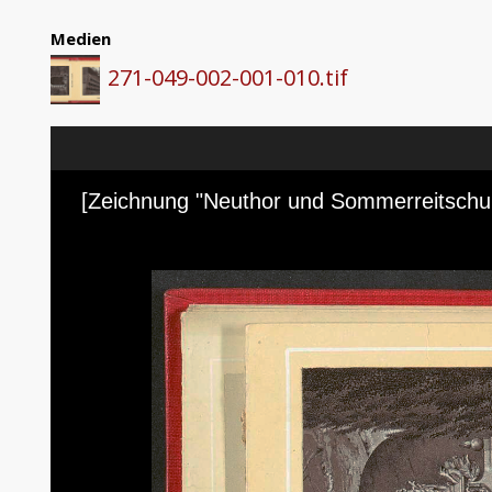
Medien
271-049-002-001-010.tif
Skip to downloads and alternative formats
Media Viewer
[Zeichnung "Neuthor und Sommerreitschul