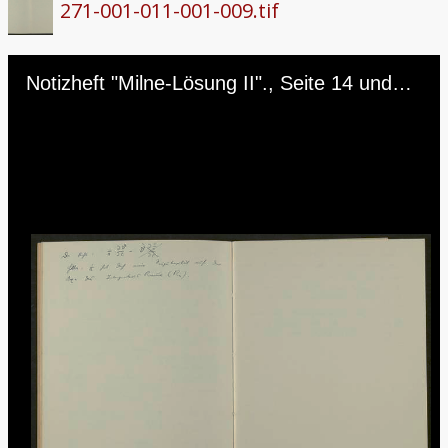
271-001-011-001-009.tif
Skip to downloads and alternative formats
Media Viewer
Notizheft "Milne-Lösung II"., Seite 14 und 15