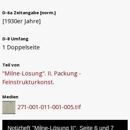
D-6a Zeitangabe [norm.]
[1930er Jahre]
D-8 Umfang
1 Doppelseite
Teil von
"Milne-Lösung". II. Packung -
Feinstrukturkonst.
Medien
271-001-011-001-005.tif
Skip to downloads and alternative formats
Media Viewer
Notizheft "Milne-Lösung II", Seite 6 und 7