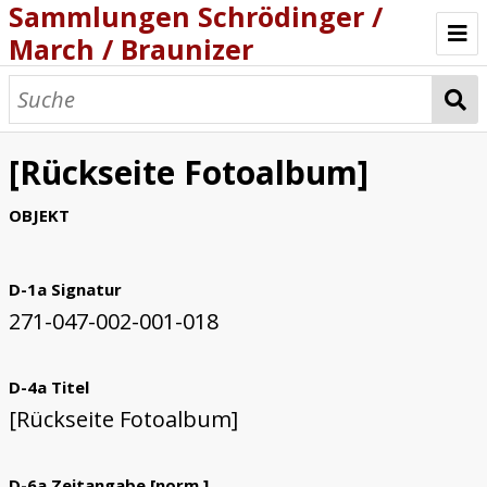
Sammlungen Schrödinger /
March / Braunizer
Willkommen
Katalog
[Rückseite Fotoalbum]
Projekt
OBJEKT
D-1a Signatur
271-047-002-001-018
D-4a Titel
[Rückseite Fotoalbum]
D-6a Zeitangabe [norm.]