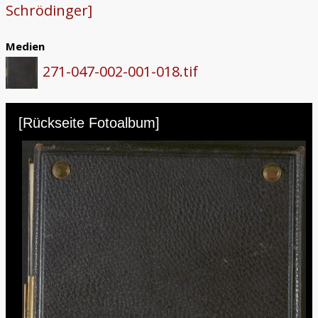
Schrödinger]
Medien
271-047-002-001-018.tif
Skip to downloads and alternative formats
Media Viewer
[Rückseite Fotoalbum]