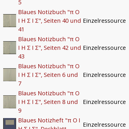
5
Blaues Notizbuch "π O
I H Σ I Σ", Seiten 40 und
Einzelressource
41
Blaues Notizbuch "π O
I H Σ I Σ", Seiten 42 und
Einzelressource
43
Blaues Notizbuch "π O
I H Σ I Σ", Seiten 6 und
Einzelressource
7
Blaues Notizbuch "π O
I H Σ I Σ", Seiten 8 und
Einzelressource
9
Blaues Notizheft "π O I
Einzelressource
H Σ I Σ", Deckblatt