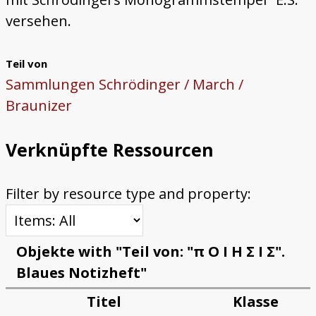
versehen.
Teil von
Sammlungen Schrödinger / March /
Braunizer
Verknüpfte Ressourcen
Filter by resource type and property:
Objekte with "Teil von: "π O I H Σ I Σ".
Blaues Notizheft"
Titel
Klasse