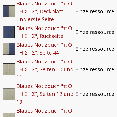
Blaues Notizbuch "π O
I H Σ I Σ", Deckblatt
Einzelressource
und erste Seite
Blaues Notizbuch "π O
Einzelressource
I H Σ I Σ", Rückseite
Blaues Notizbuch "π O
Einzelressource
I H Σ I Σ", Seite 44
Blaues Notizbuch "π O
I H Σ I Σ", Seiten 10 und
Einzelressource
11
Blaues Notizbuch "π O
I H Σ I Σ", Seiten 12 und
Einzelressource
13
Blaues Notizbuch "π O