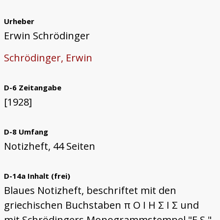
Urheber
Erwin Schrödinger
Schrödinger, Erwin
D-6 Zeitangabe
[1928]
D-8 Umfang
Notizheft, 44 Seiten
D-14a Inhalt (frei)
Blaues Notizheft, beschriftet mit den
griechischen Buchstaben π O I H Σ I Σ und
mit Schrödingers Monogrammstempel "E.S."