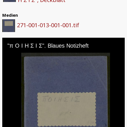
Medien
271-001-013-001-001.tif
Skip to downloads and alternative formats
Media Viewer
"π O I H Σ I Σ". Blaues Notizheft