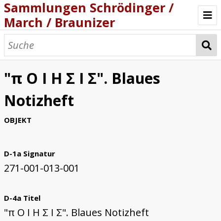
Sammlungen Schrödinger /
March / Braunizer
Willkommen
Katalog
"π O I H Σ I Σ". Blaues
Projekt
Notizheft
OBJEKT
D-1a Signatur
271-001-013-001
D-4a Titel
"π O I H Σ I Σ". Blaues Notizheft